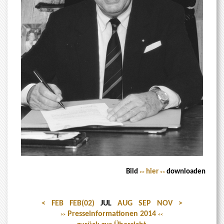
Bild
hier
downloaden
>>
<<
<
FEB
FEB(02)
JUL
AUG
SEP
NOV
>
Presseinformationen 2014
>>
<<