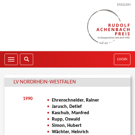
ENGLISH
LOGIN
LV NORDRHEIN-WESTFALEN
1990
•
Ehrenschneider, Rainer
•
Jarusch, Detlef
•
Kaschub, Manfred
•
Rupp, Oswald
•
Simon, Hubert
•
Wächter, Heinrich